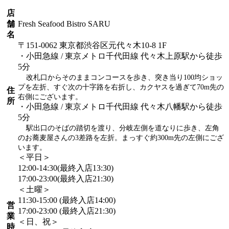
店
舗
Fresh Seafood Bistro SARU
名
〒151-0062 東京都渋谷区元代々木10-8 1F
・小田急線 / 東京メトロ千代田線 代々木上原駅から徒歩
5分
改札口からそのままコンコースを歩き、突き当り100均ショッ
プを左折、すぐ次の十字路を右折し、カクヤスを過ぎて70m先の
住
右側にございます。
所
・小田急線 / 東京メトロ千代田線 代々木八幡駅から徒歩
5分
駅出口のそばの踏切を渡り、分岐左側を道なりに歩き、左角
のお蕎麦屋さんの3差路を左折。まっすぐ約300m先の左側にござ
います。
＜平日＞
12:00-14:30(最終入店13:30)
17:00-23:00(最終入店21:30)
＜土曜＞
11:30-15:00 (最終入店14:00)
営
17:00-23:00 (最終入店21:30)
業
＜日、祝＞
時