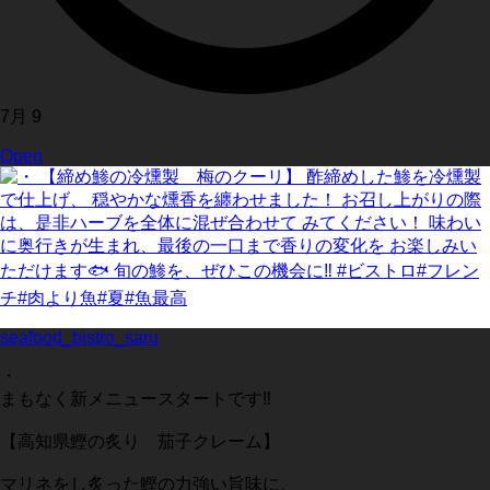
7月 9
Open
seafood_bistro_saru
・
まもなく新メニュースタートです‼️
【高知県鰹の炙り 茄子クレーム】
マリネをし炙った鰹の力強い旨味に、