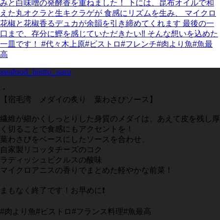
seafood_bistro_saru
・
【宿毛湾 メダイの炙り 葉わさびソース】
繊維が細かくしっとりした身質のメダイは、あえて皮を残し厚
く切ることで食感にもアクセントを！
葉わさびをベースにしたソースを合わせ、
自家製リコッタチーズのコク
ラディッシュピクルスの酸味
マイクロアニスの香りでまとめた軽やかな前菜！
まもなく終了です！お早めに❗️
#肉より魚#ビストロ#フランス料理#魚最高