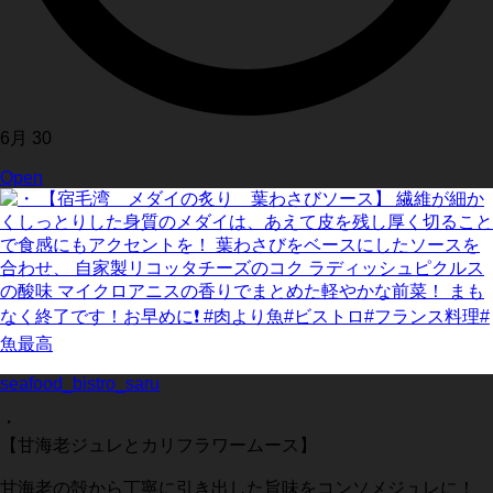
6月 30
Open
seafood_bistro_saru
・
【甘海老ジュレとカリフラワームース】
甘海老の殻から丁寧に引き出した旨味をコンソメジュレに！