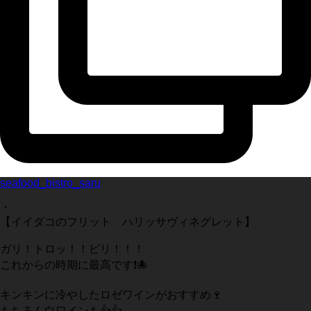
seafood_bistro_saru
・
【イイダコのフリット ハリッサヴィネグレット】
ガリ！トロッ！！ピリ！！！
これからの時期に最高です❗️🐙
キンキンに冷やしたロゼワインがおすすめ🍷
もちろん白ワインも👍👍