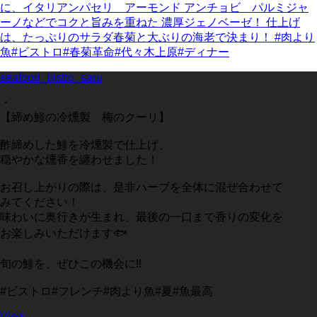
seafood_bistro_saru
・
【締め鯵の冷燻製 梅のクーリ】
酢締めした鯵を冷燻製で仕上げ、
穏やかな燻香を纏わせました！
お召し上がりの際は、是非ハーブを全体に混ぜ合わせて
みてください！
味わいに奥行きが生まれ、最後の一口まで香りの変化を
お楽しみいただけます🐟
旬の鯵を、ぜひこの機会に‼️
#ビストロ#フレンチ#肉より魚#夏#魚最高
View