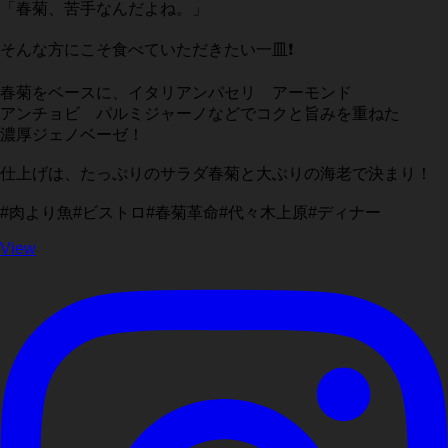
「春菊、苦手なんだよね。」
そんな方にこそ食べていただきたい一皿❗️
春菊をベースに、イタリアンパセリ アーモンド
アンチョビ パルミジャーノなどでコクと旨みを重ねた
濃厚ジェノベーゼ！
仕上げは、たっぷりのサラダ春菊と大ぶりの海老で決まり！
#肉より魚#ビストロ#春菊革命#代々木上原#ディナー
View