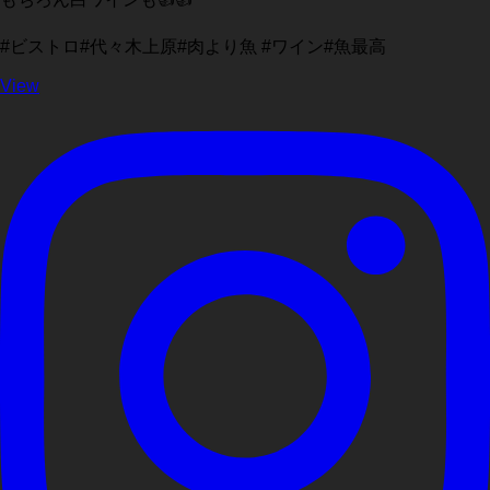
#ビストロ#代々木上原#肉より魚 #ワイン#魚最高
View