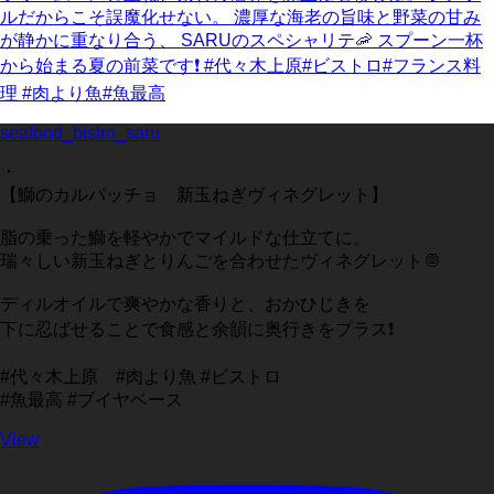
seafood_bistro_saru
・
【鰤のカルパッチョ 新玉ねぎヴィネグレット】
脂の乗った鰤を軽やかでマイルドな仕立てに。
瑞々しい新玉ねぎとりんごを合わせたヴィネグレット🧅
ディルオイルで爽やかな香りと、おかひじきを
下に忍ばせることで食感と余韻に奥行きをプラス❗️
#代々木上原 #肉より魚 #ビストロ
#魚最高 #ブイヤベース
View