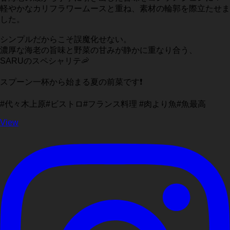
軽やかなカリフラワームースと重ね、素材の輪郭を際立たせま
した。
シンプルだからこそ誤魔化せない。
濃厚な海老の旨味と野菜の甘みが静かに重なり合う、
SARUのスペシャリテ🦐
スプーン一杯から始まる夏の前菜です❗️
#代々木上原#ビストロ#フランス料理 #肉より魚#魚最高
View