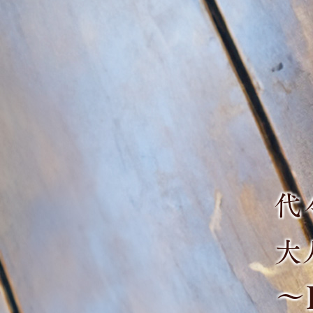
代
大
～