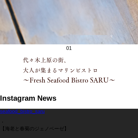
01
代
々
木
上
原
の
街
、
大
人
が
集
ま
る
マ
リ
ン
ビ
ス
ト
ロ
～
F
r
e
s
h
S
e
a
f
o
o
d
B
i
s
t
r
o
S
A
R
U
～
Instagram News
seafood_bistro_saru
・
【海老と春菊のジェノベーゼ】